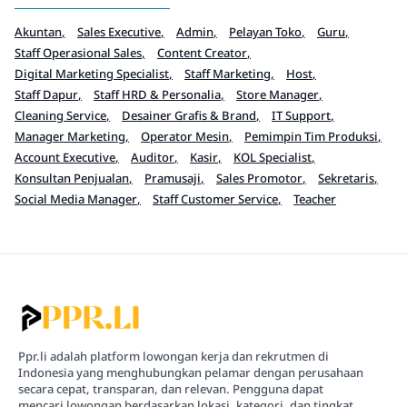
Akuntan
Sales Executive
Admin
Pelayan Toko
Guru
Staff Operasional Sales
Content Creator
Digital Marketing Specialist
Staff Marketing
Host
Staff Dapur
Staff HRD & Personalia
Store Manager
Cleaning Service
Desainer Grafis & Brand
IT Support
Manager Marketing
Operator Mesin
Pemimpin Tim Produksi
Account Executive
Auditor
Kasir
KOL Specialist
Konsultan Penjualan
Pramusaji
Sales Promotor
Sekretaris
Social Media Manager
Staff Customer Service
Teacher
Ppr.li adalah platform lowongan kerja dan rekrutmen di
Indonesia yang menghubungkan pelamar dengan perusahaan
secara cepat, transparan, dan relevan. Pengguna dapat
mencari lowongan berdasarkan lokasi, kategori, dan tingkat