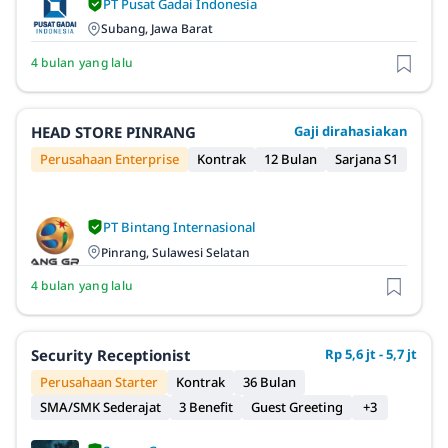
PT Pusat Gadai Indonesia
Subang, Jawa Barat
4 bulan yang lalu
HEAD STORE PINRANG
Gaji dirahasiakan
Perusahaan Enterprise
Kontrak
12 Bulan
Sarjana S1
PT Bintang Internasional
Pinrang, Sulawesi Selatan
4 bulan yang lalu
Security Receptionist
Rp 5,6 jt - 5,7 jt
Perusahaan Starter
Kontrak
36 Bulan
SMA/SMK Sederajat
3 Benefit
Guest Greeting
+3