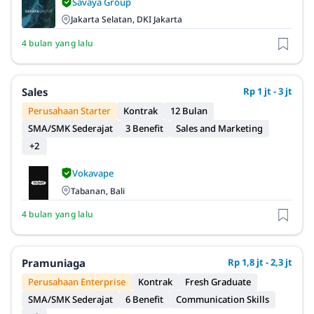
Savaya Group
Jakarta Selatan, DKI Jakarta
4 bulan yang lalu
Sales
Rp 1 jt - 3 jt
Perusahaan Starter
Kontrak
12 Bulan
SMA/SMK Sederajat
3 Benefit
Sales and Marketing
+2
Vokavape
Tabanan, Bali
4 bulan yang lalu
Pramuniaga
Rp 1,8 jt - 2,3 jt
Perusahaan Enterprise
Kontrak
Fresh Graduate
SMA/SMK Sederajat
6 Benefit
Communication Skills