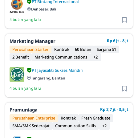
PT Bintang Internasional
Denpasar, Bali
4 bulan yang lalu
Marketing Manager
Rp 6 jt - 8 jt
Perusahaan Starter
Kontrak
60 Bulan
Sarjana S1
2 Benefit
Marketing Communications
+2
PT Jayasakti Sukses Mandiri
Tangerang, Banten
4 bulan yang lalu
Pramuniaga
Rp 2,7 jt - 3,5 jt
Perusahaan Enterprise
Kontrak
Fresh Graduate
SMA/SMK Sederajat
Communication Skills
+2