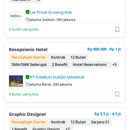
Les Privat Growing Kids
Jakarta Selatan, DKI Jakarta
4 bulan yang lalu
Resepsionis Hotel
Rp 800.000 - Rp 1 jt
Perusahaan Starter
Kontrak
12 Bulan
SMA/SMK Sederajat
2 Benefit
Hotel Reservations
+3
PT TUMBUH SUKSES MAKMUR
Jakarta Barat, DKI Jakarta
4 bulan yang lalu
Graphic Designer
Rp 3,5 jt - 4,5 jt
Perusahaan Starter
Kontrak
12 Bulan
Sarjana S1
1 Benefit
Graphic Design
+7