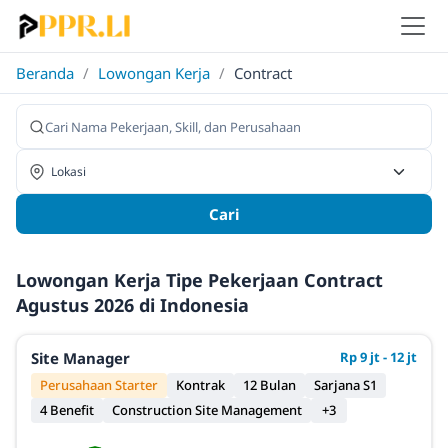
Beranda
/
Lowongan Kerja
/
Contract
Cari
Lowongan Kerja Tipe Pekerjaan Contract
Agustus 2026 di Indonesia
Site Manager
Rp 9 jt - 12 jt
Perusahaan Starter
Kontrak
12 Bulan
Sarjana S1
4 Benefit
Construction Site Management
+3