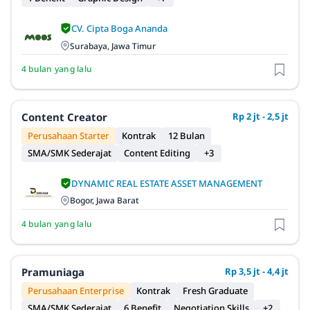
CV. Cipta Boga Ananda
Surabaya, Jawa Timur
4 bulan yang lalu
Content Creator
Rp 2 jt - 2,5 jt
Perusahaan Starter
Kontrak
12 Bulan
SMA/SMK Sederajat
Content Editing
+3
DYNAMIC REAL ESTATE ASSET MANAGEMENT
Bogor, Jawa Barat
4 bulan yang lalu
Pramuniaga
Rp 3,5 jt - 4,4 jt
Perusahaan Enterprise
Kontrak
Fresh Graduate
SMA/SMK Sederajat
6 Benefit
Negotiation Skills
+2