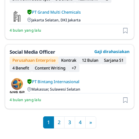
PT Grand Multi Chemicals
Jakarta Selatan, DKI Jakarta
4 bulan yang lalu
Social Media Officer
Gaji dirahasiakan
Perusahaan Enterprise
Kontrak
12 Bulan
Sarjana S1
4 Benefit
Content Writing
+7
PT Bintang Internasional
Makassar, Sulawesi Selatan
4 bulan yang lalu
1
2
3
4
»