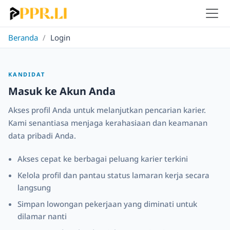
Beranda
/
Login
KANDIDAT
Masuk ke Akun Anda
Akses profil Anda untuk melanjutkan pencarian karier.
Kami senantiasa menjaga kerahasiaan dan keamanan
data pribadi Anda.
Akses cepat ke berbagai peluang karier terkini
Kelola profil dan pantau status lamaran kerja secara
langsung
Simpan lowongan pekerjaan yang diminati untuk
dilamar nanti