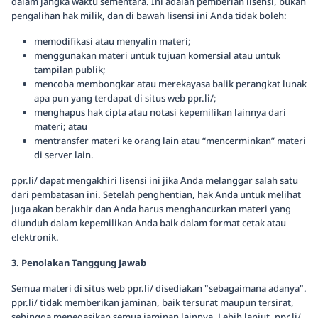
dalam jangka waktu sementara. Ini adalah pemberian lisensi, bukan
pengalihan hak milik, dan di bawah lisensi ini Anda tidak boleh:
memodifikasi atau menyalin materi;
menggunakan materi untuk tujuan komersial atau untuk
tampilan publik;
mencoba membongkar atau merekayasa balik perangkat lunak
apa pun yang terdapat di situs web ppr.li/;
menghapus hak cipta atau notasi kepemilikan lainnya dari
materi; atau
mentransfer materi ke orang lain atau “mencerminkan” materi
di server lain.
ppr.li/ dapat mengakhiri lisensi ini jika Anda melanggar salah satu
dari pembatasan ini. Setelah penghentian, hak Anda untuk melihat
juga akan berakhir dan Anda harus menghancurkan materi yang
diunduh dalam kepemilikan Anda baik dalam format cetak atau
elektronik.
3. Penolakan Tanggung Jawab
Semua materi di situs web ppr.li/ disediakan "sebagaimana adanya".
ppr.li/ tidak memberikan jaminan, baik tersurat maupun tersirat,
sehingga menegasikan semua jaminan lainnya. Lebih lanjut, ppr.li/