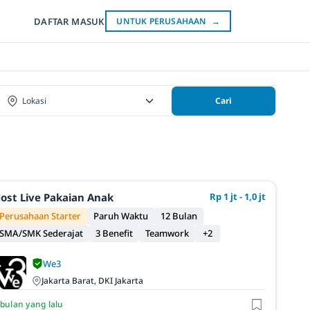
DAFTAR
MASUK
UNTUK PERUSAHAAN
→
Cari
ost Live Pakaian Anak
Rp 1 jt - 1,0 jt
Perusahaan Starter
Paruh Waktu
12 Bulan
SMA/SMK Sederajat
3 Benefit
Teamwork
+2
We3
Jakarta Barat, DKI Jakarta
 bulan yang lalu