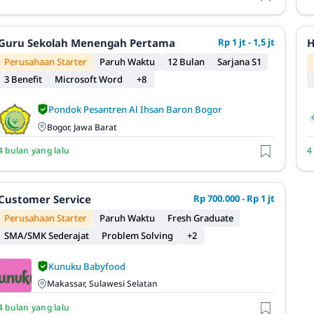
Guru Sekolah Menengah Pertama
Rp 1 jt - 1,5 jt
H
Perusahaan Starter
Paruh Waktu
12 Bulan
Sarjana S1
3 Benefit
Microsoft Word
+8
Pondok Pesantren Al Ihsan Baron Bogor
Bogor, Jawa Barat
4 bulan yang lalu
4
Customer Service
Rp 700.000 - Rp 1 jt
Perusahaan Starter
Paruh Waktu
Fresh Graduate
SMA/SMK Sederajat
Problem Solving
+2
Kunuku Babyfood
Makassar, Sulawesi Selatan
4 bulan yang lalu