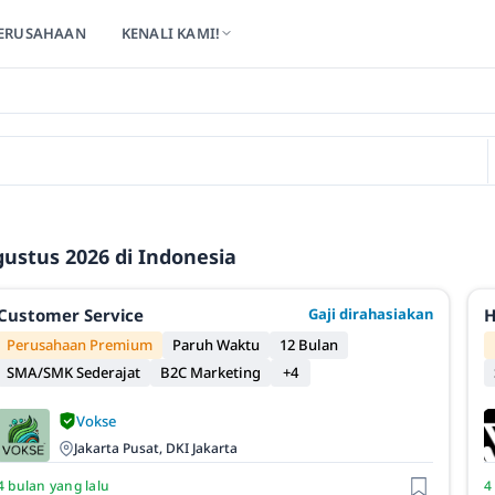
ERUSAHAAN
KENALI KAMI!
ustus 2026 di Indonesia
Customer Service
Gaji dirahasiakan
H
Perusahaan Premium
Paruh Waktu
12 Bulan
SMA/SMK Sederajat
B2C Marketing
+4
Vokse
Jakarta Pusat, DKI Jakarta
4 bulan yang lalu
4