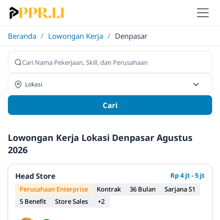
Beranda
/
Lowongan Kerja
/
Denpasar
Cari
Lowongan Kerja Lokasi Denpasar Agustus
2026
Head Store
Rp 4 jt - 5 jt
Perusahaan Enterprise
Kontrak
36 Bulan
Sarjana S1
5 Benefit
Store Sales
+2