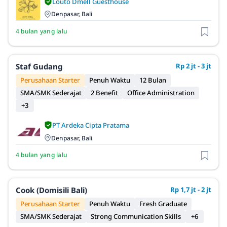
Louto Dmell Guesthouse
Denpasar, Bali
4 bulan yang lalu
Staf Gudang
Rp 2 jt - 3 jt
Perusahaan Starter
Penuh Waktu
12 Bulan
SMA/SMK Sederajat
2 Benefit
Office Administration
+3
PT Ardeka Cipta Pratama
Denpasar, Bali
4 bulan yang lalu
Cook (Domisili Bali)
Rp 1,7 jt - 2 jt
Perusahaan Starter
Penuh Waktu
Fresh Graduate
SMA/SMK Sederajat
Strong Communication Skills
+6