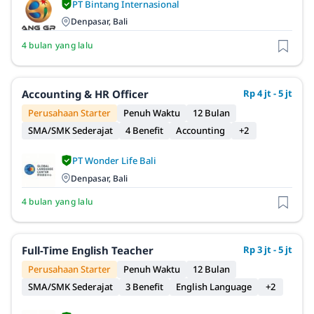
PT Bintang Internasional
Denpasar, Bali
4 bulan yang lalu
Accounting & HR Officer
Rp 4 jt - 5 jt
Perusahaan Starter
Penuh Waktu
12 Bulan
SMA/SMK Sederajat
4 Benefit
Accounting
+2
PT Wonder Life Bali
Denpasar, Bali
4 bulan yang lalu
Full-Time English Teacher
Rp 3 jt - 5 jt
Perusahaan Starter
Penuh Waktu
12 Bulan
SMA/SMK Sederajat
3 Benefit
English Language
+2