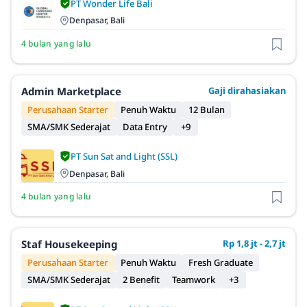
PT Wonder Life Bali
Denpasar, Bali
4 bulan yang lalu
Admin Marketplace
Gaji dirahasiakan
Perusahaan Starter
Penuh Waktu
12 Bulan
SMA/SMK Sederajat
Data Entry
+9
PT Sun Sat and Light (SSL)
Denpasar, Bali
4 bulan yang lalu
Staf Housekeeping
Rp 1,8 jt - 2,7 jt
Perusahaan Starter
Penuh Waktu
Fresh Graduate
SMA/SMK Sederajat
2 Benefit
Teamwork
+3