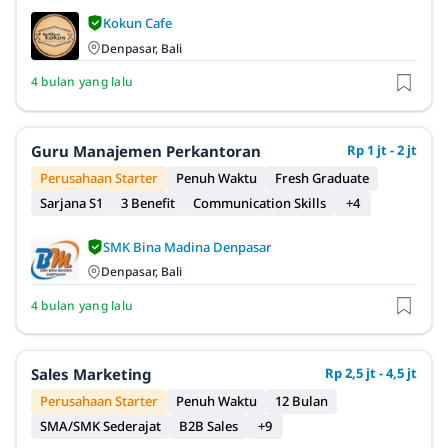
Kokun Cafe
Denpasar, Bali
4 bulan yang lalu
Guru Manajemen Perkantoran
Rp 1 jt - 2 jt
Perusahaan Starter
Penuh Waktu
Fresh Graduate
Sarjana S1
3 Benefit
Communication Skills
+4
SMK Bina Madina Denpasar
Denpasar, Bali
4 bulan yang lalu
Sales Marketing
Rp 2,5 jt - 4,5 jt
Perusahaan Starter
Penuh Waktu
12 Bulan
SMA/SMK Sederajat
B2B Sales
+9