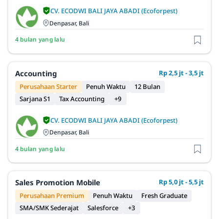
CV. ECODWI BALI JAYA ABADI (Ecoforpest)
Denpasar, Bali
4 bulan yang lalu
Accounting
Rp 2,5 jt - 3,5 jt
Perusahaan Starter
Penuh Waktu
12 Bulan
Sarjana S1
Tax Accounting
+9
CV. ECODWI BALI JAYA ABADI (Ecoforpest)
Denpasar, Bali
4 bulan yang lalu
Sales Promotion Mobile
Rp 5,0 jt - 5,5 jt
Perusahaan Premium
Penuh Waktu
Fresh Graduate
SMA/SMK Sederajat
Salesforce
+3