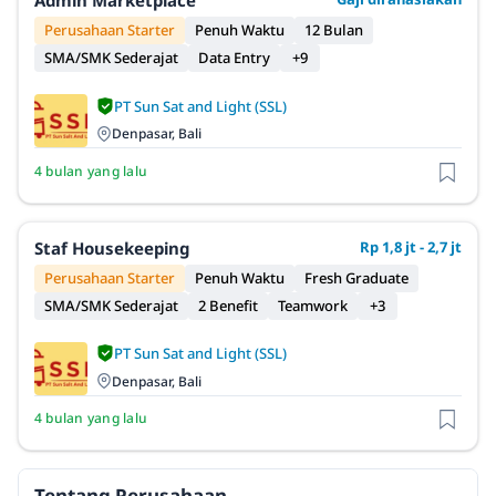
Admin Marketplace
Perusahaan Starter
Penuh Waktu
12 Bulan
SMA/SMK Sederajat
Data Entry
+9
PT Sun Sat and Light (SSL)
Denpasar, Bali
4 bulan yang lalu
Staf Housekeeping
Rp 1,8 jt - 2,7 jt
Perusahaan Starter
Penuh Waktu
Fresh Graduate
SMA/SMK Sederajat
2 Benefit
Teamwork
+3
PT Sun Sat and Light (SSL)
Denpasar, Bali
4 bulan yang lalu
Tentang Perusahaan