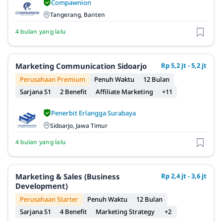
Compawnion
Tangerang, Banten
4 bulan yang lalu
Marketing Communication Sidoarjo
Rp 5,2 jt - 5,2 jt
Perusahaan Premium
Penuh Waktu
12 Bulan
Sarjana S1
2 Benefit
Affiliate Marketing
+11
Penerbit Erlangga Surabaya
Sidoarjo, Jawa Timur
4 bulan yang lalu
Marketing & Sales (Business
Rp 2,4 jt - 3,6 jt
Development)
Perusahaan Starter
Penuh Waktu
12 Bulan
Sarjana S1
4 Benefit
Marketing Strategy
+2