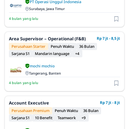
PT Operasi Unggul Indonesia
Surabaya, Jawa Timur
4 bulan yang lalu
Area Supervisor – Operational (F&B)
Rp 7 jt - 8,5 jt
Perusahaan Starter
Penuh Waktu
36 Bulan
Sarjana S1
Mandarin language
+4
mochi mochio
Tangerang, Banten
4 bulan yang lalu
Account Executive
Rp 7 jt - 8 jt
Perusahaan Premium
Penuh Waktu
36 Bulan
Sarjana S1
10 Benefit
Teamwork
+9