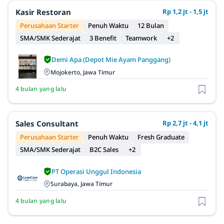
Kasir Restoran
Rp 1,2 jt - 1,5 jt
Perusahaan Starter
Penuh Waktu
12 Bulan
SMA/SMK Sederajat
3 Benefit
Teamwork
+2
Demi Apa (Depot Mie Ayam Panggang)
Mojokerto, Jawa Timur
4 bulan yang lalu
Sales Consultant
Rp 2,7 jt - 4,1 jt
Perusahaan Starter
Penuh Waktu
Fresh Graduate
SMA/SMK Sederajat
B2C Sales
+2
PT Operasi Unggul Indonesia
Surabaya, Jawa Timur
4 bulan yang lalu