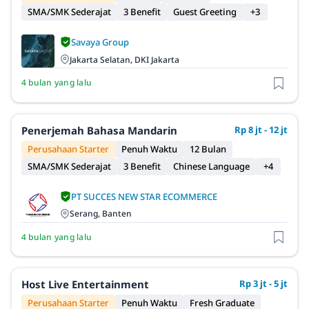
SMA/SMK Sederajat
3 Benefit
Guest Greeting
+3
Savaya Group
Jakarta Selatan, DKI Jakarta
4 bulan yang lalu
Penerjemah Bahasa Mandarin
Rp 8 jt - 12 jt
Perusahaan Starter
Penuh Waktu
12 Bulan
SMA/SMK Sederajat
3 Benefit
Chinese Language
+4
PT SUCCES NEW STAR ECOMMERCE
Serang, Banten
4 bulan yang lalu
Host Live Entertainment
Rp 3 jt - 5 jt
Perusahaan Starter
Penuh Waktu
Fresh Graduate