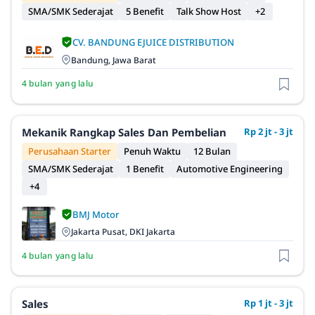
SMA/SMK Sederajat
5 Benefit
Talk Show Host
+2
CV. BANDUNG EJUICE DISTRIBUTION
Bandung, Jawa Barat
4 bulan yang lalu
Mekanik Rangkap Sales Dan Pembelian
Rp 2 jt - 3 jt
Perusahaan Starter
Penuh Waktu
12 Bulan
SMA/SMK Sederajat
1 Benefit
Automotive Engineering
+4
BMJ Motor
Jakarta Pusat, DKI Jakarta
4 bulan yang lalu
Sales
Rp 1 jt - 3 jt