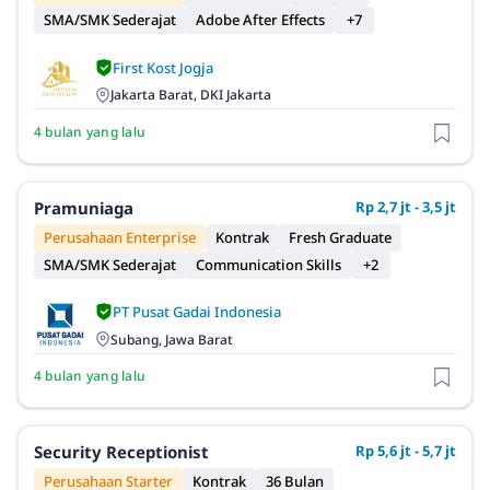
SMA/SMK Sederajat
Adobe After Effects
+7
First Kost Jogja
Jakarta Barat, DKI Jakarta
4 bulan yang lalu
Pramuniaga
Rp 2,7 jt - 3,5 jt
Perusahaan Enterprise
Kontrak
Fresh Graduate
SMA/SMK Sederajat
Communication Skills
+2
PT Pusat Gadai Indonesia
Subang, Jawa Barat
4 bulan yang lalu
Security Receptionist
Rp 5,6 jt - 5,7 jt
Perusahaan Starter
Kontrak
36 Bulan