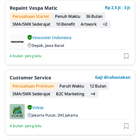
Repaint Vespa Matic
Rp 2,5 jt - 3 jt
Perusahaan Starter
Penuh Waktu
36 Bulan
SMA/SMK Sederajat
10 Benefit
Artwork
+2
Vescooter Indonesia
Depok, Jawa Barat
4 bulan yang lalu
Customer Service
Gaji dirahasiakan
Perusahaan Premium
Paruh Waktu
12 Bulan
SMA/SMK Sederajat
B2C Marketing
+4
Vokse
Jakarta Pusat, DKI Jakarta
4 bulan yang lalu