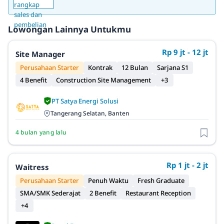
Lowongan Lainnya Untukmu
Rp 9 jt - 12 jt
Site Manager
Perusahaan Starter
Kontrak
12 Bulan
Sarjana S1
4 Benefit
Construction Site Management
+3
PT Satya Energi Solusi
Tangerang Selatan, Banten
4 bulan yang lalu
Rp 1 jt - 2 jt
Waitress
Perusahaan Starter
Penuh Waktu
Fresh Graduate
SMA/SMK Sederajat
2 Benefit
Restaurant Reception
+4