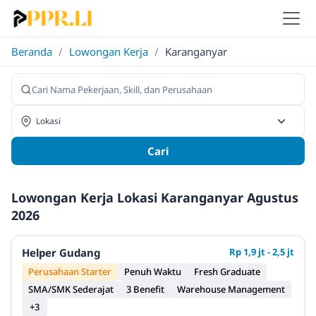
Beranda
/
Lowongan Kerja
/
Karanganyar
Cari
Lowongan Kerja Lokasi Karanganyar Agustus
2026
Helper Gudang
Rp 1,9 jt - 2,5 jt
Perusahaan Starter
Penuh Waktu
Fresh Graduate
SMA/SMK Sederajat
3 Benefit
Warehouse Management
+3