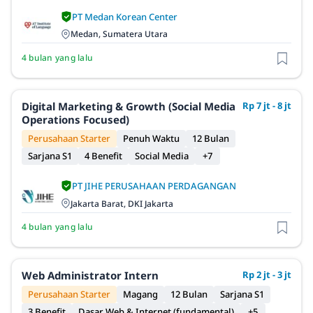
PT Medan Korean Center
Medan, Sumatera Utara
4 bulan yang lalu
Digital Marketing & Growth (Social Media
Rp 7 jt - 8 jt
Operations Focused)
Perusahaan Starter
Penuh Waktu
12 Bulan
Sarjana S1
4 Benefit
Social Media
+7
PT JIHE PERUSAHAAN PERDAGANGAN
Jakarta Barat, DKI Jakarta
4 bulan yang lalu
Web Administrator Intern
Rp 2 jt - 3 jt
Perusahaan Starter
Magang
12 Bulan
Sarjana S1
3 Benefit
Dasar Web & Internet (fundamental)
+5