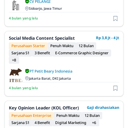
CV PELANGI
Sidoarjo, Jawa Timur
4 bulan yang lalu
Social Media Content Specialist
Rp 3,8 jt - 4 jt
Perusahaan Starter
Penuh Waktu
12 Bulan
Sarjana S1
3 Benefit
E-Commerce Graphic Designer
+8
PT Petit Beary Indonesia
Jakarta Barat, DKI Jakarta
4 bulan yang lalu
Key Opinion Leader (KOL Officer)
Gaji dirahasiakan
Perusahaan Enterprise
Penuh Waktu
12 Bulan
Sarjana S1
4 Benefit
Digital Marketing
+6