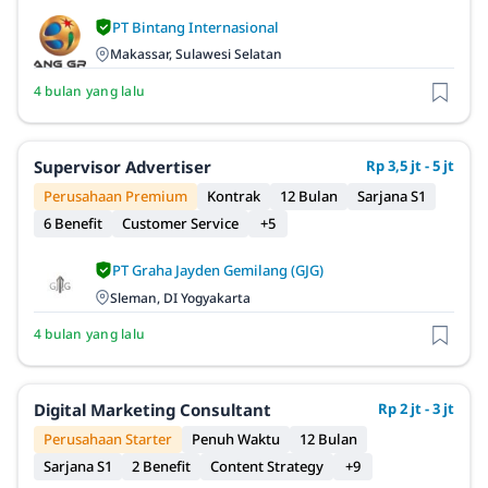
PT Bintang Internasional
Makassar, Sulawesi Selatan
4 bulan yang lalu
Supervisor Advertiser
Rp 3,5 jt - 5 jt
Perusahaan Premium
Kontrak
12 Bulan
Sarjana S1
6 Benefit
Customer Service
+5
PT Graha Jayden Gemilang (GJG)
Sleman, DI Yogyakarta
4 bulan yang lalu
Digital Marketing Consultant
Rp 2 jt - 3 jt
Perusahaan Starter
Penuh Waktu
12 Bulan
Sarjana S1
2 Benefit
Content Strategy
+9