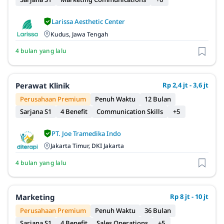
Larissa Aesthetic Center
Kudus, Jawa Tengah
4 bulan yang lalu
Perawat Klinik
Rp 2,4 jt - 3,6 jt
Perusahaan Premium
Penuh Waktu
12 Bulan
Sarjana S1
4 Benefit
Communication Skills
+5
PT. Joe Tramedika Indo
Jakarta Timur, DKI Jakarta
4 bulan yang lalu
Marketing
Rp 8 jt - 10 jt
Perusahaan Premium
Penuh Waktu
36 Bulan
Sarjana S1
4 Benefit
Sales Operations
+5