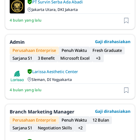
PT Survin Serba Ada Abadi
Jakarta Utara, DKI Jakarta
4 bulan yang lalu
Admin
Gaji dirahasiakan
Perusahaan Enterprise
Penuh Waktu
Fresh Graduate
Sarjana S1
3 Benefit
Microsoft Excel
+3
Larissa Aesthetic Center
Sleman, DI Yogyakarta
4 bulan yang lalu
Branch Marketing Manager
Gaji dirahasiakan
Perusahaan Enterprise
Penuh Waktu
12 Bulan
Sarjana S1
Negotiation Skills
+2