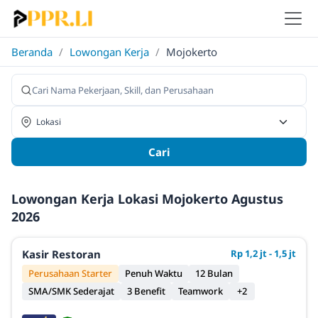
Beranda
/
Lowongan Kerja
/
Mojokerto
Cari
Lowongan Kerja Lokasi Mojokerto Agustus
2026
Kasir Restoran
Rp 1,2 jt - 1,5 jt
Perusahaan Starter
Penuh Waktu
12 Bulan
SMA/SMK Sederajat
3 Benefit
Teamwork
+2