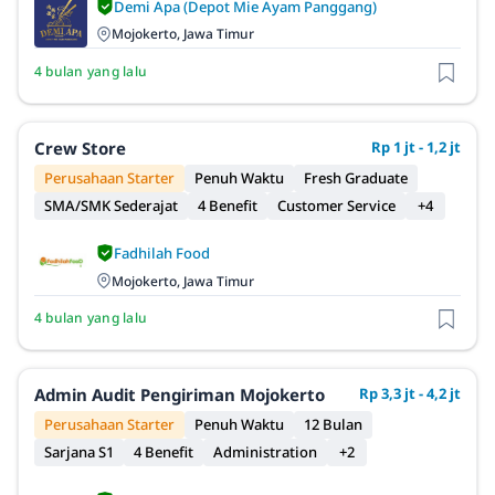
Demi Apa (Depot Mie Ayam Panggang)
Mojokerto, Jawa Timur
4 bulan yang lalu
Crew Store
Rp 1 jt - 1,2 jt
Perusahaan Starter
Penuh Waktu
Fresh Graduate
SMA/SMK Sederajat
4 Benefit
Customer Service
+4
Fadhilah Food
Mojokerto, Jawa Timur
4 bulan yang lalu
Admin Audit Pengiriman Mojokerto
Rp 3,3 jt - 4,2 jt
Perusahaan Starter
Penuh Waktu
12 Bulan
Sarjana S1
4 Benefit
Administration
+2