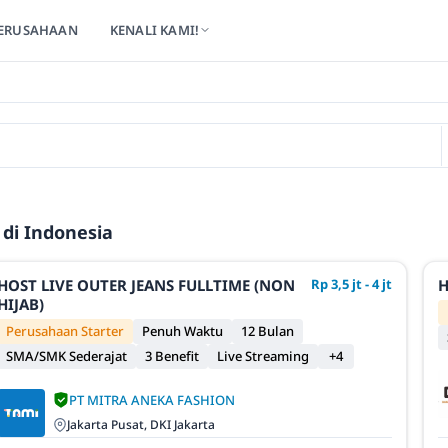
ERUSAHAAN
KENALI KAMI!
di Indonesia
HOST LIVE OUTER JEANS FULLTIME (NON
Rp 3,5 jt - 4 jt
H
HIJAB)
Perusahaan Starter
Penuh Waktu
12 Bulan
SMA/SMK Sederajat
3 Benefit
Live Streaming
+4
PT MITRA ANEKA FASHION
Jakarta Pusat, DKI Jakarta