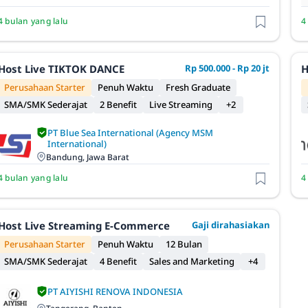
4 bulan yang lalu
4
Host Live TIKTOK DANCE
Rp 500.000 - Rp 20 jt
H
Perusahaan Starter
Penuh Waktu
Fresh Graduate
SMA/SMK Sederajat
2 Benefit
Live Streaming
+2
PT Blue Sea International (Agency MSM
International)
Bandung, Jawa Barat
4 bulan yang lalu
4
Host Live Streaming E-Commerce
Gaji dirahasiakan
Perusahaan Starter
Penuh Waktu
12 Bulan
SMA/SMK Sederajat
4 Benefit
Sales and Marketing
+4
PT AIYISHI RENOVA INDONESIA