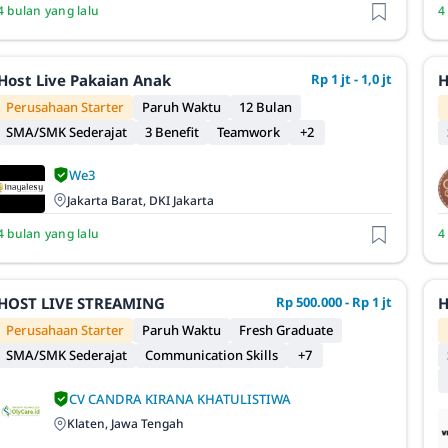
4 bulan yang lalu
4
Host Live Pakaian Anak
Rp 1 jt - 1,0 jt
H
Perusahaan Starter
Paruh Waktu
12 Bulan
SMA/SMK Sederajat
3 Benefit
Teamwork
+2
We3
Jakarta Barat, DKI Jakarta
4 bulan yang lalu
4
HOST LIVE STREAMING
Rp 500.000 - Rp 1 jt
H
Perusahaan Starter
Paruh Waktu
Fresh Graduate
SMA/SMK Sederajat
Communication Skills
+7
CV CANDRA KIRANA KHATULISTIWA
Klaten, Jawa Tengah