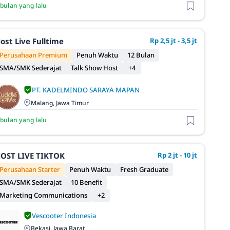
 bulan yang lalu
ost Live Fulltime
Rp 2,5 jt - 3,5 jt
Perusahaan Premium
Penuh Waktu
12 Bulan
SMA/SMK Sederajat
Talk Show Host
+4
PT. KADELMINDO SARAYA MAPAN
Malang, Jawa Timur
 bulan yang lalu
OST LIVE TIKTOK
Rp 2 jt - 10 jt
Perusahaan Starter
Penuh Waktu
Fresh Graduate
SMA/SMK Sederajat
10 Benefit
Marketing Communications
+2
Vescooter Indonesia
Bekasi, Jawa Barat