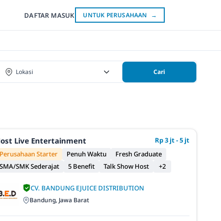
DAFTAR
MASUK
UNTUK PERUSAHAAN
→
Cari
ost Live Entertainment
Rp 3 jt - 5 jt
Perusahaan Starter
Penuh Waktu
Fresh Graduate
SMA/SMK Sederajat
5 Benefit
Talk Show Host
+2
CV. BANDUNG EJUICE DISTRIBUTION
Bandung, Jawa Barat