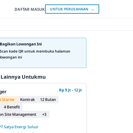
DAFTAR
MASUK
UNTUK PERUSAHAAN
→
Bagikan Lowongan Ini
Scan kode QR untuk membuka halaman
lowongan ini
 Lainnya Untukmu
Rp 9 jt - 12 jt
ger
 Starter
Kontrak
12 Bulan
4 Benefit
on Site Management
+3
PT Satya Energi Solusi