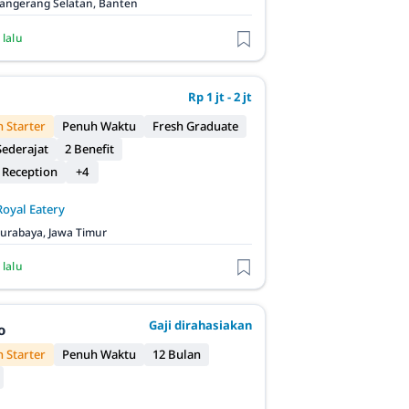
angerang Selatan, Banten
 lalu
Rp 1 jt - 2 jt
 Starter
Penuh Waktu
Fresh Graduate
ederajat
2 Benefit
 Reception
+4
Royal Eatery
urabaya, Jawa Timur
 lalu
Gaji dirahasiakan
o
 Starter
Penuh Waktu
12 Bulan