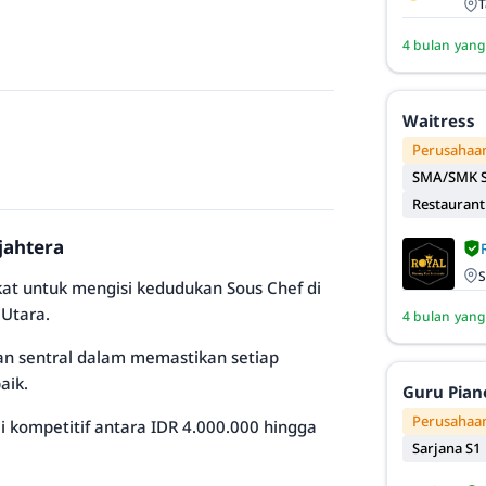
T
4 bulan yang
Waitress
Perusahaan
SMA/SMK S
Restaurant
jahtera
S
kat untuk mengisi kedudukan Sous Chef di
 Utara.
4 bulan yang
ran sentral dalam memastikan setiap
aik.
Guru Pian
Perusahaan
 kompetitif antara IDR 4.000.000 hingga
Sarjana S1