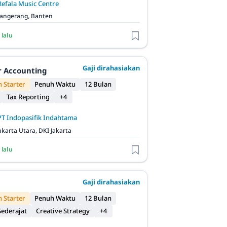
Refala Music Centre
angerang, Banten
 lalu
Gaji dirahasiakan
r Accounting
 Starter
Penuh Waktu
12 Bulan
Tax Reporting
+4
PT Indopasifik Indahtama
akarta Utara, DKI Jakarta
 lalu
Gaji dirahasiakan
 Starter
Penuh Waktu
12 Bulan
ederajat
Creative Strategy
+4