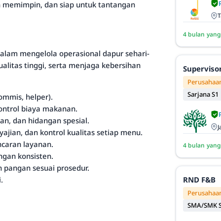
 memimpin, dan siap untuk tantangan
T
4 bulan yang
lam mengelola operasional dapur sehari-
litas tinggi, serta menjaga kebersihan
Superviso
Perusahaan
Sarjana S1
mmis, helper).
kontrol biaya makanan.
 dan hidangan spesial.
J
jian, dan kontrol kualitas setiap menu.
ncaran layanan.
4 bulan yang
ngan konsisten.
 pangan sesuai prosedur.
.
RND F&B
Perusahaan
SMA/SMK S