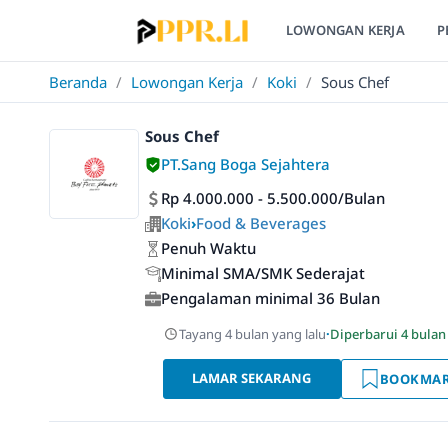
LOWONGAN KERJA
P
Beranda
/
Lowongan Kerja
/
Koki
/
Sous Chef
Sous Chef
PT.Sang Boga Sejahtera
Rp 4.000.000 - 5.500.000/Bulan
Koki
›
Food & Beverages
Penuh Waktu
Minimal SMA/SMK Sederajat
Pengalaman minimal 36 Bulan
Tayang 4 bulan yang lalu
·
Diperbarui 4 bulan
LAMAR SEKARANG
BOOKMA