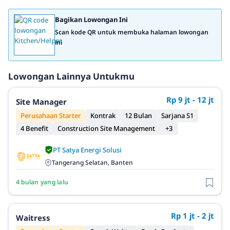
Bagikan Lowongan Ini
Scan kode QR untuk membuka halaman lowongan
ini
Lowongan Lainnya Untukmu
Rp 9 jt - 12 jt
Site Manager
Perusahaan Starter
Kontrak
12 Bulan
Sarjana S1
4 Benefit
Construction Site Management
+3
PT Satya Energi Solusi
Tangerang Selatan, Banten
4 bulan yang lalu
Rp 1 jt - 2 jt
Waitress