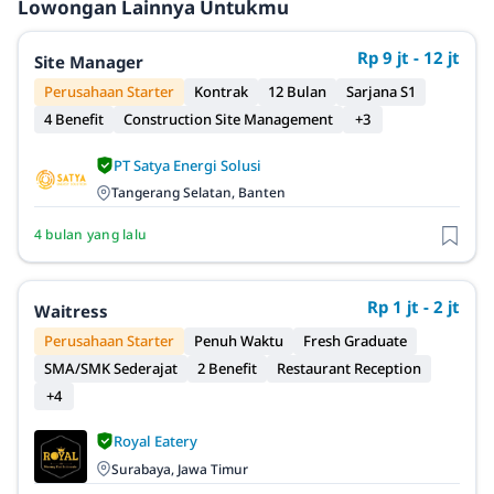
Lowongan Lainnya Untukmu
Rp 9 jt - 12 jt
Site Manager
Perusahaan Starter
Kontrak
12 Bulan
Sarjana S1
4 Benefit
Construction Site Management
+3
PT Satya Energi Solusi
Tangerang Selatan, Banten
4 bulan yang lalu
Rp 1 jt - 2 jt
Waitress
Perusahaan Starter
Penuh Waktu
Fresh Graduate
SMA/SMK Sederajat
2 Benefit
Restaurant Reception
+4
Royal Eatery
Surabaya, Jawa Timur