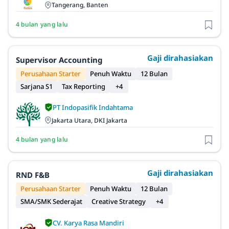
Tangerang, Banten
4 bulan yang lalu
Gaji dirahasiakan
Supervisor Accounting
Perusahaan Starter
Penuh Waktu
12 Bulan
Sarjana S1
Tax Reporting
+4
PT Indopasifik Indahtama
Jakarta Utara, DKI Jakarta
4 bulan yang lalu
Gaji dirahasiakan
RND F&B
Perusahaan Starter
Penuh Waktu
12 Bulan
SMA/SMK Sederajat
Creative Strategy
+4
CV. Karya Rasa Mandiri