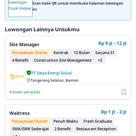
Scan kode QR untuk membuka halaman lowongan
ini
Lowongan Lainnya Untukmu
Rp 9 jt - 12 jt
Site Manager
Perusahaan Starter
Kontrak
12 Bulan
Sarjana S1
4 Benefit
Construction Site Management
+3
PT Satya Energi Solusi
Tangerang Selatan, Banten
4 bulan yang lalu
Rp 1 jt - 2 jt
Waitress
Perusahaan Starter
Penuh Waktu
Fresh Graduate
SMA/SMK Sederajat
2 Benefit
Restaurant Reception