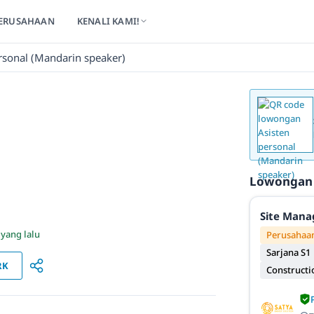
ERUSAHAAN
KENALI KAMI!
rsonal (Mandarin speaker)
Lowongan
Site Mana
 yang lalu
Perusahaan
Sarjana S1
RK
Constructi