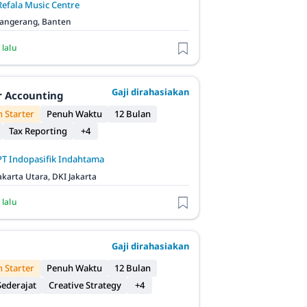
Refala Music Centre
angerang, Banten
 lalu
Gaji dirahasiakan
r Accounting
 Starter
Penuh Waktu
12 Bulan
Tax Reporting
+4
PT Indopasifik Indahtama
akarta Utara, DKI Jakarta
 lalu
Gaji dirahasiakan
 Starter
Penuh Waktu
12 Bulan
ederajat
Creative Strategy
+4