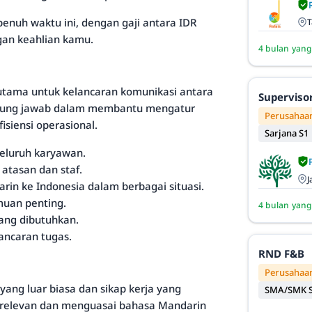
enuh waktu ini, dengan gaji antara IDR
T
gan keahlian kamu.
4 bulan yang
utama untuk kelancaran komunikasi antara
Superviso
ggung jawab dalam membantu mengatur
Perusahaan
siensi operasional.
Sarjana S1
eluruh karyawan.
atasan dan staf.
J
n ke Indonesia dalam berbagai situasi.
muan penting.
4 bulan yang
ang dibutuhkan.
ancaran tugas.
RND F&B
Perusahaan
ng luar biasa dan sikap kerja yang
SMA/SMK S
n relevan dan menguasai bahasa Mandarin