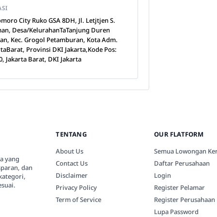
ASI
moro City Ruko GSA 8DH, Jl. Letjtjen S.
an, Desa/KelurahanTaTanjung Duren
tan, Kec. Grogol Petamburan, Kota Adm.
rtaBarat, Provinsi DKI Jakarta,Kode Pos:
0, Jakarta Barat, DKI Jakarta
TENTANG
OUR FLATFORM
About Us
Semua Lowongan Ker
ia yang
Contact Us
Daftar Perusahaan
paran, dan
Disclaimer
Login
kategori,
suai.
Privacy Policy
Register Pelamar
Term of Service
Register Perusahaan
Lupa Password