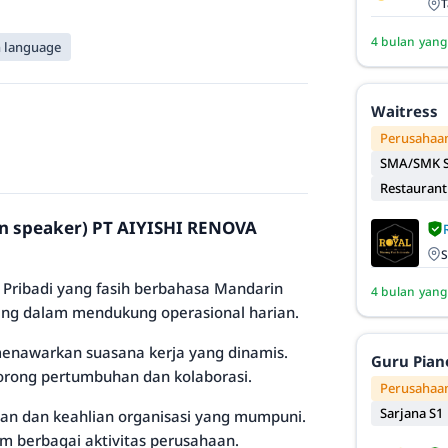
T
4 bulan yang
 language
Waitress
Perusahaan
SMA/SMK S
Restaurant
in speaker) PT AIYISHI RENOVA
S
Pribadi yang fasih berbahasa Mandarin
4 bulan yang
ing dalam mendukung operasional harian.
 menawarkan suasana kerja yang dinamis.
Guru Pian
orong pertumbuhan dan kolaborasi.
Perusahaan
Sarjana S1
an dan keahlian organisasi yang mumpuni.
 berbagai aktivitas perusahaan.