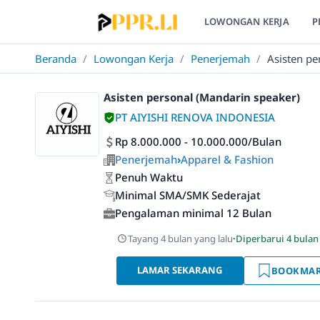
LOWONGAN KERJA
P
Beranda
/
Lowongan Kerja
/
Penerjemah
/
Asisten pe
Asisten personal (Mandarin speaker)
PT AIYISHI RENOVA INDONESIA
Rp 8.000.000 - 10.000.000/Bulan
Penerjemah
›
Apparel & Fashion
Penuh Waktu
Minimal SMA/SMK Sederajat
Pengalaman minimal 12 Bulan
Tayang 4 bulan yang lalu
·
Diperbarui 4 bulan
LAMAR SEKARANG
BOOKMA