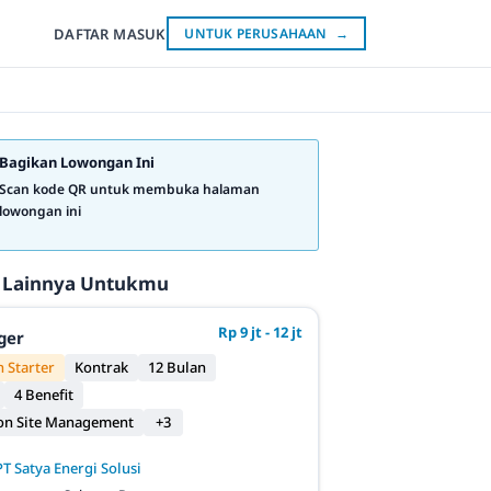
DAFTAR
MASUK
UNTUK PERUSAHAAN
→
Bagikan Lowongan Ini
Scan kode QR untuk membuka halaman
lowongan ini
 Lainnya Untukmu
Rp 9 jt - 12 jt
ger
 Starter
Kontrak
12 Bulan
4 Benefit
on Site Management
+3
PT Satya Energi Solusi