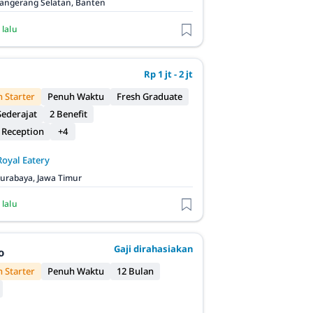
angerang Selatan, Banten
 lalu
Rp 1 jt - 2 jt
 Starter
Penuh Waktu
Fresh Graduate
ederajat
2 Benefit
 Reception
+4
Royal Eatery
urabaya, Jawa Timur
 lalu
Gaji dirahasiakan
o
 Starter
Penuh Waktu
12 Bulan