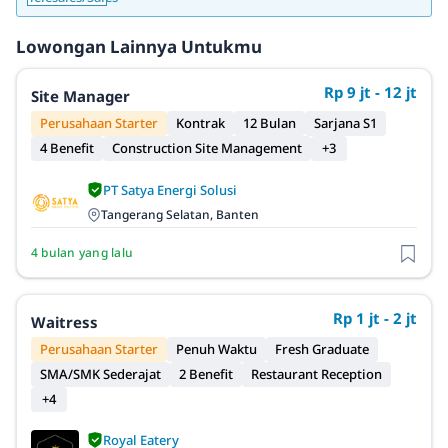
Lowongan Lainnya Untukmu
Rp 9 jt - 12 jt
Site Manager
Perusahaan Starter
Kontrak
12 Bulan
Sarjana S1
4 Benefit
Construction Site Management
+3
PT Satya Energi Solusi
Tangerang Selatan, Banten
4 bulan yang lalu
Rp 1 jt - 2 jt
Waitress
Perusahaan Starter
Penuh Waktu
Fresh Graduate
SMA/SMK Sederajat
2 Benefit
Restaurant Reception
+4
Royal Eatery