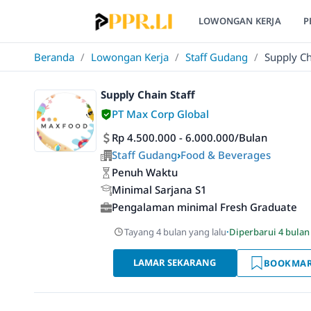
LOWONGAN KERJA
P
Beranda
/
Lowongan Kerja
/
Staff Gudang
/
Supply Ch
Supply Chain Staff
PT Max Corp Global
Rp 4.500.000 - 6.000.000/Bulan
Staff Gudang
›
Food & Beverages
Penuh Waktu
Minimal Sarjana S1
Pengalaman minimal Fresh Graduate
Tayang 4 bulan yang lalu
·
Diperbarui 4 bulan
LAMAR SEKARANG
BOOKMA