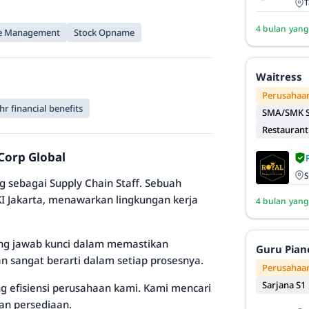
T
4 bulan yang
e Management
Stock Opname
Waitress
Perusahaan
hr financial benefits
SMA/SMK S
Restaurant
Corp Global
S
sebagai Supply Chain Staff. Sebuah
DKI Jakarta, menawarkan lingkungan kerja
4 bulan yang
ng jawab kunci dalam memastikan
Guru Pian
n sangat berarti dalam setiap prosesnya.
Perusahaan
Sarjana S1
ng efisiensi perusahaan kami. Kami mencari
an persediaan.