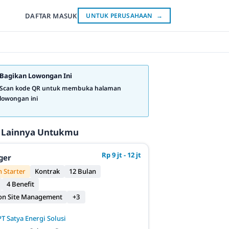
DAFTAR
MASUK
UNTUK PERUSAHAAN
→
Bagikan Lowongan Ini
Scan kode QR untuk membuka halaman
lowongan ini
 Lainnya Untukmu
Rp 9 jt - 12 jt
ger
 Starter
Kontrak
12 Bulan
4 Benefit
on Site Management
+3
PT Satya Energi Solusi