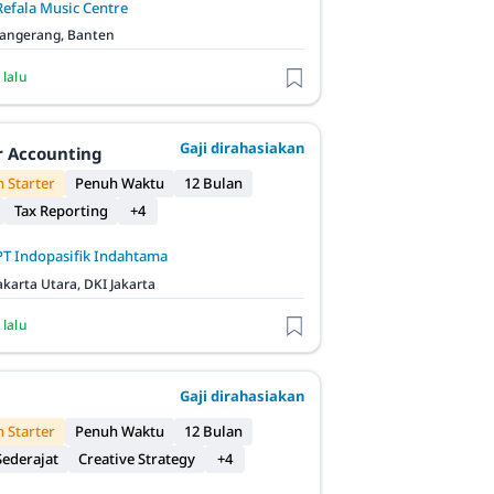
Refala Music Centre
angerang, Banten
 lalu
Gaji dirahasiakan
r Accounting
 Starter
Penuh Waktu
12 Bulan
Tax Reporting
+4
PT Indopasifik Indahtama
akarta Utara, DKI Jakarta
 lalu
Gaji dirahasiakan
 Starter
Penuh Waktu
12 Bulan
ederajat
Creative Strategy
+4