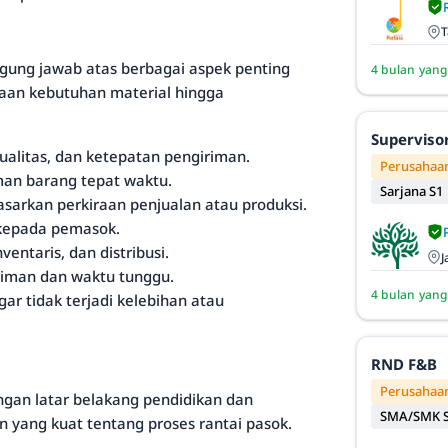
T
ggung jawab atas berbagai aspek penting
4 bulan yang
aan kebutuhan material hingga
Superviso
alitas, dan ketepatan pengiriman.
Perusahaan
man barang tepat waktu.
Sarjana S1
arkan perkiraan penjualan atau produksi.
kepada pemasok.
ntaris, dan distribusi.
J
riman dan waktu tunggu.
4 bulan yang
r tidak terjadi kelebihan atau
RND F&B
Perusahaan
ngan latar belakang pendidikan dan
SMA/SMK S
 yang kuat tentang proses rantai pasok.