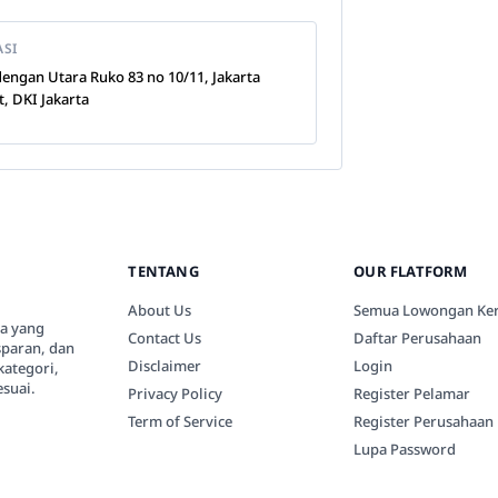
ASI
engan Utara Ruko 83 no 10/11, Jakarta
t, DKI Jakarta
TENTANG
OUR FLATFORM
About Us
Semua Lowongan Ker
ia yang
Contact Us
Daftar Perusahaan
paran, dan
Disclaimer
Login
kategori,
suai.
Privacy Policy
Register Pelamar
Term of Service
Register Perusahaan
Lupa Password