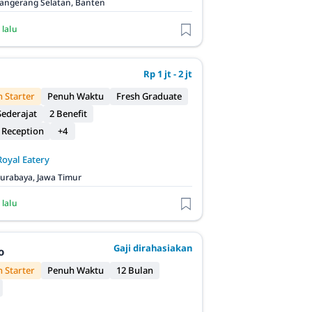
angerang Selatan, Banten
 lalu
Rp 1 jt - 2 jt
 Starter
Penuh Waktu
Fresh Graduate
ederajat
2 Benefit
 Reception
+4
Royal Eatery
urabaya, Jawa Timur
 lalu
Gaji dirahasiakan
o
 Starter
Penuh Waktu
12 Bulan