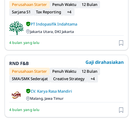
Perusahaan Starter
Penuh Waktu
12 Bulan
Sarjana S1
Tax Reporting
+4
PT Indopasifik Indahtama
Jakarta Utara, DKI Jakarta
4 bulan yang lalu
Gaji dirahasiakan
RND F&B
Perusahaan Starter
Penuh Waktu
12 Bulan
SMA/SMK Sederajat
Creative Strategy
+4
CV. Karya Rasa Mandiri
Malang, Jawa Timur
4 bulan yang lalu