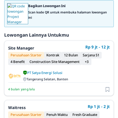
Bagikan Lowongan Ini
Scan kode QR untuk membuka halaman lowongan
ini
Lowongan Lainnya Untukmu
Rp 9 jt - 12 jt
Site Manager
Perusahaan Starter
Kontrak
12 Bulan
Sarjana S1
4 Benefit
Construction Site Management
+3
PT Satya Energi Solusi
Tangerang Selatan, Banten
4 bulan yang lalu
Rp 1 jt - 2 jt
Waitress
Perusahaan Starter
Penuh Waktu
Fresh Graduate