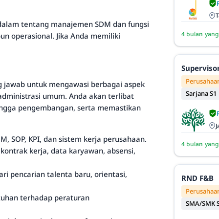
T
dalam tentang manajemen SDM dan fungsi
4 bulan yang
n operasional. Jika Anda memiliki
Superviso
Perusahaan
g jawab untuk mengawasi berbagai aspek
Sarjana S1
dministrasi umum. Anda akan terlibat
 hingga pengembangan, serta memastikan
J
 SOP, KPI, dan sistem kerja perusahaan.
4 bulan yang
ontrak kerja, data karyawan, absensi,
i pencarian talenta baru, orientasi,
RND F&B
Perusahaan
tuhan terhadap peraturan
SMA/SMK S