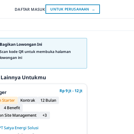
DAFTAR
MASUK
UNTUK PERUSAHAAN
→
Bagikan Lowongan Ini
Scan kode QR untuk membuka halaman
lowongan ini
 Lainnya Untukmu
Rp 9 jt - 12 jt
ger
 Starter
Kontrak
12 Bulan
4 Benefit
on Site Management
+3
PT Satya Energi Solusi