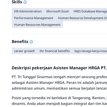
Skills
HR Administration
Microsoft Excel
HRIS Database Manag
Performance Management
Human Resource Development (
Human Resources Management
Benefits
career growth
thr financial benefits
bpjs tenaga kerja ins
Deskripsi pekerjaan Asisten Manager HRGA PT.
PT. Tri Tunggal Sinarmas tengah mencari seorang profes
sebagai Asisten Manajer HRGA. Peran ini adalah jantu
administrasi umum, memastikan semua berjalan lancar
Posisi yang tersedia ini berlokasi di Tangerang, Bante
dinamis. Anda akan menjadi bagian integral dari tim ka