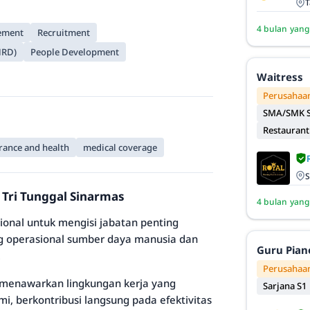
T
4 bulan yang
ement
Recruitment
HRD)
People Development
Waitress
Perusahaan
SMA/SMK S
Restaurant
urance and health
medical coverage
S
 Tri Tunggal Sinarmas
4 bulan yang
ional untuk mengisi jabatan penting
ng operasional sumber daya manusia dan
Guru Pian
.
Perusahaan
n, menawarkan lingkungan kerja yang
Sarjana S1
mi, berkontribusi langsung pada efektivitas