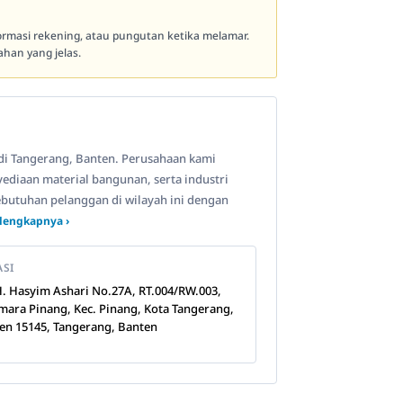
formasi rekening, atau pungutan ketika melamar.
han yang jelas.
i di Tangerang, Banten. Perusahaan kami
nyediaan material bangunan, serta industri
utuhan pelanggan di wilayah ini dengan
lengkapnya ›
ASI
KH. Hasyim Ashari No.27A, RT.004/RW.003,
mara Pinang, Kec. Pinang, Kota Tangerang,
en 15145, Tangerang, Banten