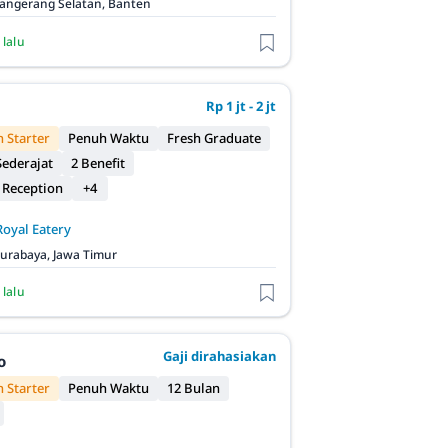
angerang Selatan, Banten
 lalu
Rp 1 jt - 2 jt
 Starter
Penuh Waktu
Fresh Graduate
ederajat
2 Benefit
 Reception
+4
Royal Eatery
urabaya, Jawa Timur
 lalu
Gaji dirahasiakan
o
 Starter
Penuh Waktu
12 Bulan