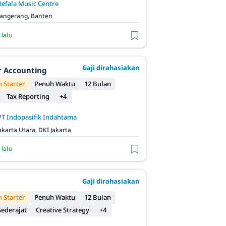
Refala Music Centre
angerang, Banten
 lalu
Gaji dirahasiakan
r Accounting
 Starter
Penuh Waktu
12 Bulan
Tax Reporting
+4
PT Indopasifik Indahtama
akarta Utara, DKI Jakarta
 lalu
Gaji dirahasiakan
 Starter
Penuh Waktu
12 Bulan
ederajat
Creative Strategy
+4