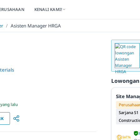
ERUSAHAAN
KENALI KAMI!
er
/
Asisten Manager HRGA
terials
Lowongan
Site Mana
 yang lalu
Perusahaan
Sarjana S1
RK
Constructi