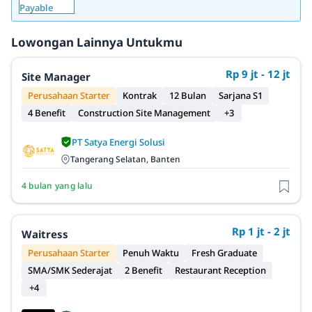
Lowongan Lainnya Untukmu
Rp 9 jt - 12 jt
Site Manager
Perusahaan Starter
Kontrak
12 Bulan
Sarjana S1
4 Benefit
Construction Site Management
+3
PT Satya Energi Solusi
Tangerang Selatan, Banten
4 bulan yang lalu
Rp 1 jt - 2 jt
Waitress
Perusahaan Starter
Penuh Waktu
Fresh Graduate
SMA/SMK Sederajat
2 Benefit
Restaurant Reception
+4