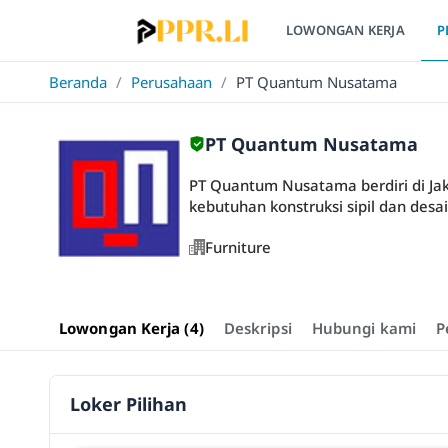
LOWONGAN KERJA
P
Beranda
/
Perusahaan
/
PT Quantum Nusatama
PT Quantum Nusatama
PT Quantum Nusatama berdiri di Jak
kebutuhan konstruksi sipil dan desain
Furniture
Lowongan Kerja (4)
Deskripsi
Hubungi kami
P
Loker Pilihan