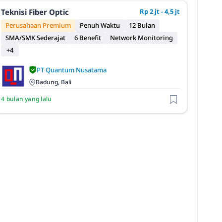
Teknisi Fiber Optic
Rp 2 jt - 4,5 jt
Perusahaan Premium
Penuh Waktu
12 Bulan
SMA/SMK Sederajat
6 Benefit
Network Monitoring
+4
PT Quantum Nusatama
Badung, Bali
4 bulan yang lalu