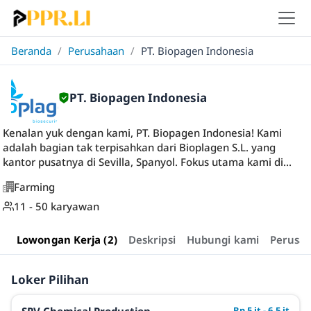
Beranda
/
Perusahaan
/
PT. Biopagen Indonesia
PT. Biopagen Indonesia
Kenalan yuk dengan kami, PT. Biopagen Indonesia! Kami
adalah bagian tak terpisahkan dari Bioplagen S.L. yang
kantor pusatnya di Sevilla, Spanyol. Fokus utama kami di...
Farming
11 - 50 karyawan
Lowongan Kerja (2)
Deskripsi
Hubungi kami
Perusa
Loker Pilihan
Rp 5 jt - 6,5 jt