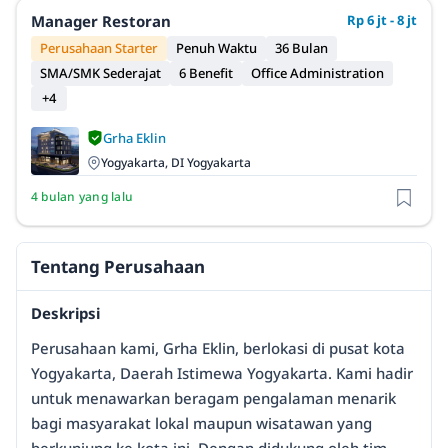
Manager Restoran
Rp 6 jt - 8 jt
Perusahaan Starter
Penuh Waktu
36 Bulan
SMA/SMK Sederajat
6 Benefit
Office Administration
+4
Grha Eklin
Yogyakarta, DI Yogyakarta
4 bulan yang lalu
Tentang Perusahaan
Deskripsi
Perusahaan kami, Grha Eklin, berlokasi di pusat kota
Yogyakarta, Daerah Istimewa Yogyakarta. Kami hadir
untuk menawarkan beragam pengalaman menarik
bagi masyarakat lokal maupun wisatawan yang
berkunjung ke kota ini. Dengan didukung oleh tim