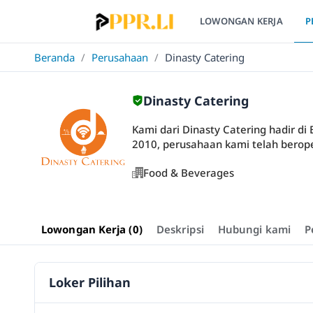
LOWONGAN KERJA
P
Beranda
/
Perusahaan
/
Dinasty Catering
Dinasty Catering
Kami dari Dinasty Catering hadir di
2010, perusahaan kami telah beropera
Food & Beverages
Lowongan Kerja (0)
Deskripsi
Hubungi kami
P
Loker Pilihan