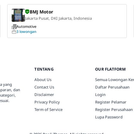
BMJ Motor
Jakarta Pusat, DKI Jakarta, Indonesia
Automotive
3 lowongan
TENTANG
OUR FLATFORM
About Us
Semua Lowongan Ker
ia yang
Contact Us
Daftar Perusahaan
paran, dan
Disclaimer
Login
kategori,
suai.
Privacy Policy
Register Pelamar
Term of Service
Register Perusahaan
Lupa Password