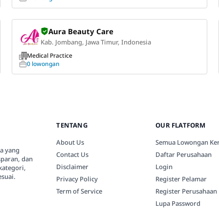
Aura Beauty Care
Kab. Jombang, Jawa Timur, Indonesia
Medical Practice
0 lowongan
TENTANG
OUR FLATFORM
About Us
Semua Lowongan Ker
ia yang
Contact Us
Daftar Perusahaan
paran, dan
Disclaimer
Login
kategori,
suai.
Privacy Policy
Register Pelamar
Term of Service
Register Perusahaan
Lupa Password