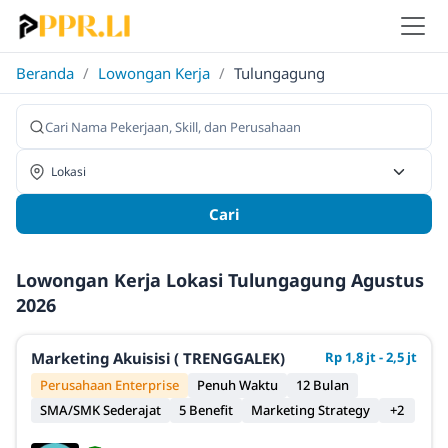
Beranda
/
Lowongan Kerja
/
Tulungagung
Cari
Lowongan Kerja Lokasi Tulungagung Agustus
2026
Marketing Akuisisi ( TRENGGALEK)
Rp 1,8 jt - 2,5 jt
Perusahaan Enterprise
Penuh Waktu
12 Bulan
SMA/SMK Sederajat
5 Benefit
Marketing Strategy
+2