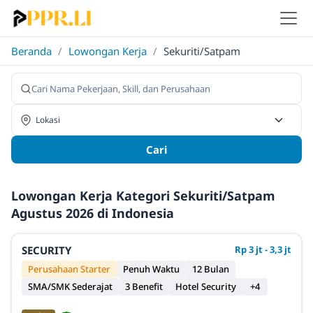
Beranda
/
Lowongan Kerja
/
Sekuriti/Satpam
Cari
Lowongan Kerja Kategori Sekuriti/Satpam
Agustus 2026 di Indonesia
SECURITY
Rp 3 jt - 3,3 jt
Perusahaan Starter
Penuh Waktu
12 Bulan
SMA/SMK Sederajat
3 Benefit
Hotel Security
+4