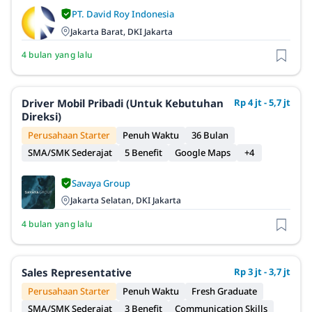
PT. David Roy Indonesia
Jakarta Barat, DKI Jakarta
4 bulan yang lalu
Driver Mobil Pribadi (Untuk Kebutuhan
Rp 4 jt - 5,7 jt
Direksi)
Perusahaan Starter
Penuh Waktu
36 Bulan
SMA/SMK Sederajat
5 Benefit
Google Maps
+4
Savaya Group
Jakarta Selatan, DKI Jakarta
4 bulan yang lalu
Sales Representative
Rp 3 jt - 3,7 jt
Perusahaan Starter
Penuh Waktu
Fresh Graduate
SMA/SMK Sederajat
3 Benefit
Communication Skills