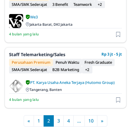
SMA/SMK Sederajat
3 Benefit
Teamwork
+2
We3
Jakarta Barat, DKI Jakarta
4 bulan yang lalu
Staff Telemarketing/Sales
Rp 3 jt - 5 jt
Perusahaan Premium
Penuh Waktu
Fresh Graduate
SMA/SMK Sederajat
B2B Marketing
+2
PT. Karya Usaha Aneka Terjaya (Hutomo Group)
Tangerang, Banten
4 bulan yang lalu
«
1
2
3
4
…
10
»