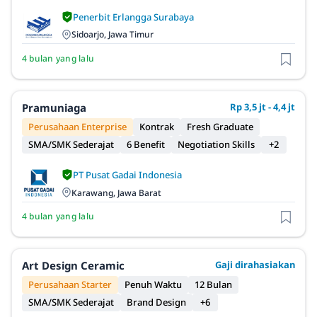
Penerbit Erlangga Surabaya
Sidoarjo, Jawa Timur
4 bulan yang lalu
Pramuniaga
Rp 3,5 jt - 4,4 jt
Perusahaan Enterprise
Kontrak
Fresh Graduate
SMA/SMK Sederajat
6 Benefit
Negotiation Skills
+2
PT Pusat Gadai Indonesia
Karawang, Jawa Barat
4 bulan yang lalu
Art Design Ceramic
Gaji dirahasiakan
Perusahaan Starter
Penuh Waktu
12 Bulan
SMA/SMK Sederajat
Brand Design
+6