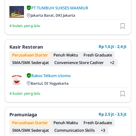
PT TUMBUH SUKSES MAKMUR
Jakarta Barat, DKI Jakarta
4 bulan yang lalu
Kasir Restoran
Rp 1,6 jt - 2,4 jt
Perusahaan Starter
Penuh Waktu
Fresh Graduate
SMA/SMK Sederajat
Convenience Store Cashier
+2
Bakso Telkom Utomo
Bantul, DI Yogyakarta
4 bulan yang lalu
Pramuniaga
Rp 2,5 jt - 3,5 jt
Perusahaan Starter
Penuh Waktu
Fresh Graduate
SMA/SMK Sederajat
Communication Skills
+3