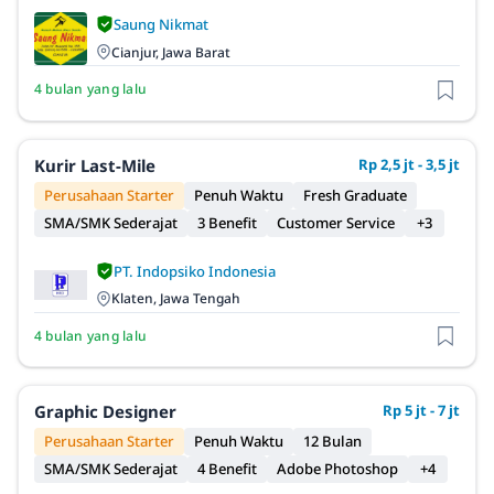
Saung Nikmat
Cianjur, Jawa Barat
4 bulan yang lalu
Kurir Last-Mile
Rp 2,5 jt - 3,5 jt
Perusahaan Starter
Penuh Waktu
Fresh Graduate
SMA/SMK Sederajat
3 Benefit
Customer Service
+3
PT. Indopsiko Indonesia
Klaten, Jawa Tengah
4 bulan yang lalu
Graphic Designer
Rp 5 jt - 7 jt
Perusahaan Starter
Penuh Waktu
12 Bulan
SMA/SMK Sederajat
4 Benefit
Adobe Photoshop
+4