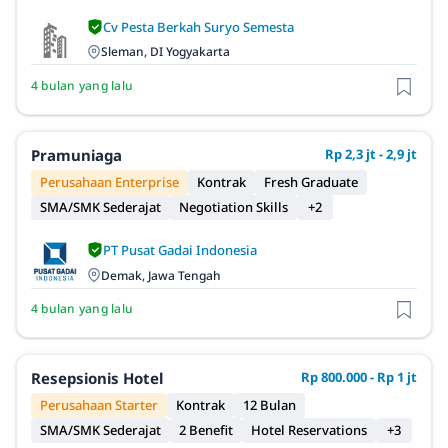
Cv Pesta Berkah Suryo Semesta
Sleman, DI Yogyakarta
4 bulan yang lalu
Pramuniaga
Rp 2,3 jt - 2,9 jt
Perusahaan Enterprise
Kontrak
Fresh Graduate
SMA/SMK Sederajat
Negotiation Skills
+2
PT Pusat Gadai Indonesia
Demak, Jawa Tengah
4 bulan yang lalu
Resepsionis Hotel
Rp 800.000 - Rp 1 jt
Perusahaan Starter
Kontrak
12 Bulan
SMA/SMK Sederajat
2 Benefit
Hotel Reservations
+3