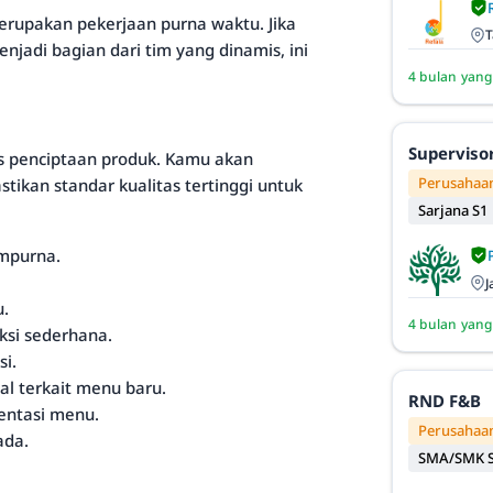
merupakan pekerjaan purna waktu. Jika
T
jadi bagian dari tim yang dinamis, ini
4 bulan yang
Superviso
es penciptaan produk. Kamu akan
Perusahaan
kan standar kualitas tertinggi untuk
Sarjana S1
mpurna.
J
u.
4 bulan yang
ksi sederhana.
i.
l terkait menu baru.
RND F&B
entasi menu.
Perusahaan
ada.
SMA/SMK S