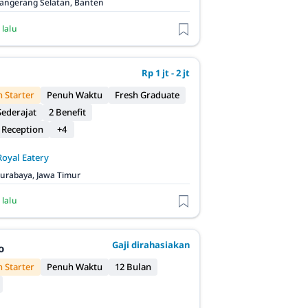
angerang Selatan, Banten
 lalu
Rp 1 jt - 2 jt
 Starter
Penuh Waktu
Fresh Graduate
ederajat
2 Benefit
 Reception
+4
Royal Eatery
urabaya, Jawa Timur
 lalu
Gaji dirahasiakan
o
 Starter
Penuh Waktu
12 Bulan