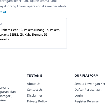
beragam keperluan. Tujuan utama kami
anyak orang.Lokasi operasional kami berada di
nya ›
ASI
n Pakem Gede 19, Pakem Binangun, Pakem,
akarta 55582, ID, Kab. Sleman, DI
akarta
TENTANG
OUR FLATFORM
About Us
Semua Lowongan Ker
ia yang
Contact Us
Daftar Perusahaan
paran, dan
Disclaimer
Login
kategori,
suai.
Privacy Policy
Register Pelamar