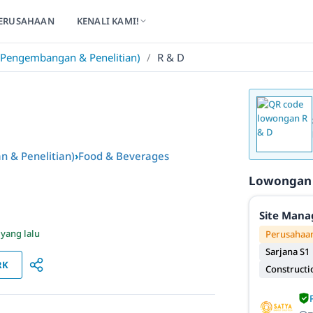
ERUSAHAAN
KENALI KAMI!
engembangan & Penelitian)
/
R & D
& Penelitian)
›
Food & Beverages
Lowongan
Site Mana
 yang lalu
Perusahaan
Sarjana S1
RK
Constructi