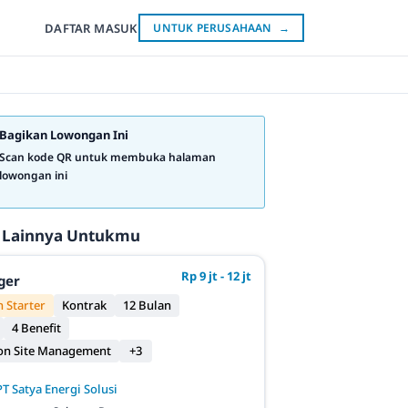
DAFTAR
MASUK
UNTUK PERUSAHAAN
→
Bagikan Lowongan Ini
Scan kode QR untuk membuka halaman
lowongan ini
 Lainnya Untukmu
Rp 9 jt - 12 jt
ger
 Starter
Kontrak
12 Bulan
4 Benefit
on Site Management
+3
PT Satya Energi Solusi