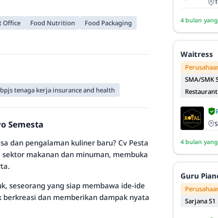
T
4 bulan yang
 Office
Food Nutrition
Food Packaging
Waitress
Perusahaan
SMA/SMK S
bpjs tenaga kerja insurance and health
Restaurant
ryo Semesta
S
a dan pengalaman kuliner baru? Cv Pesta
4 bulan yang
 di sektor makanan dan minuman, membuka
ta.
Guru Pian
k, seseorang yang siap membawa ide-ide
Perusahaan
uk berkreasi dan memberikan dampak nyata
Sarjana S1