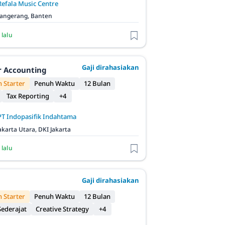
Refala Music Centre
angerang, Banten
 lalu
Gaji dirahasiakan
r Accounting
 Starter
Penuh Waktu
12 Bulan
Tax Reporting
+4
PT Indopasifik Indahtama
akarta Utara, DKI Jakarta
 lalu
Gaji dirahasiakan
 Starter
Penuh Waktu
12 Bulan
ederajat
Creative Strategy
+4