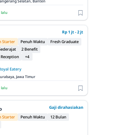
angerang Selatan, Banten
 lalu
Rp 1 jt - 2 jt
 Starter
Penuh Waktu
Fresh Graduate
ederajat
2 Benefit
 Reception
+4
Royal Eatery
urabaya, Jawa Timur
 lalu
Gaji dirahasiakan
o
 Starter
Penuh Waktu
12 Bulan