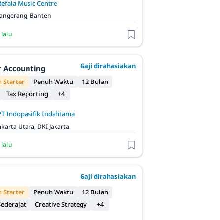
Refala Music Centre
angerang, Banten
 lalu
Gaji dirahasiakan
r Accounting
 Starter
Penuh Waktu
12 Bulan
Tax Reporting
+4
PT Indopasifik Indahtama
akarta Utara, DKI Jakarta
 lalu
Gaji dirahasiakan
 Starter
Penuh Waktu
12 Bulan
ederajat
Creative Strategy
+4