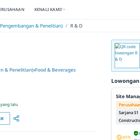
ERUSAHAAN
KENALI KAMI!
engembangan & Penelitian)
/
R & D
& Penelitian)
›
Food & Beverages
Lowongan
Site Mana
 yang lalu
Perusahaan
Sarjana S1
RK
Constructi