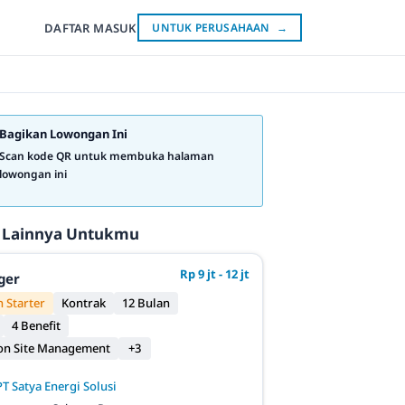
DAFTAR
MASUK
UNTUK PERUSAHAAN
→
Bagikan Lowongan Ini
Scan kode QR untuk membuka halaman
lowongan ini
 Lainnya Untukmu
Rp 9 jt - 12 jt
ger
 Starter
Kontrak
12 Bulan
4 Benefit
on Site Management
+3
PT Satya Energi Solusi