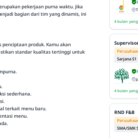
merupakan pekerjaan purna waktu. Jika
T
jadi bagian dari tim yang dinamis, ini
4 bulan yang
Superviso
es penciptaan produk. Kamu akan
Perusahaan
kan standar kualitas tertinggi untuk
Sarjana S1
mpurna.
J
u.
4 bulan yang
ksi sederhana.
i.
l terkait menu baru.
RND F&B
entasi menu.
Perusahaan
ada.
SMA/SMK S