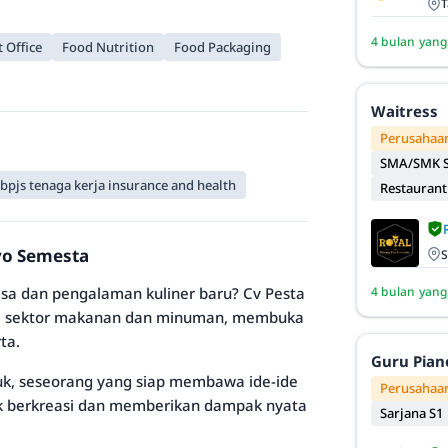
T
4 bulan yang
 Office
Food Nutrition
Food Packaging
Waitress
Perusahaan
SMA/SMK S
bpjs tenaga kerja insurance and health
Restaurant
ryo Semesta
S
a dan pengalaman kuliner baru? Cv Pesta
4 bulan yang
 di sektor makanan dan minuman, membuka
ta.
Guru Pian
k, seseorang yang siap membawa ide-ide
Perusahaan
uk berkreasi dan memberikan dampak nyata
Sarjana S1