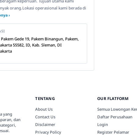
beragam keperluan. Tujuan utama kami
anyak orang.Lokasi operasional kami berada di
nya ›
ASI
n Pakem Gede 19, Pakem Binangun, Pakem,
akarta 55582, ID, Kab. Sleman, DI
akarta
TENTANG
OUR FLATFORM
About Us
Semua Lowongan Ker
ia yang
Contact Us
Daftar Perusahaan
paran, dan
Disclaimer
Login
kategori,
suai.
Privacy Policy
Register Pelamar