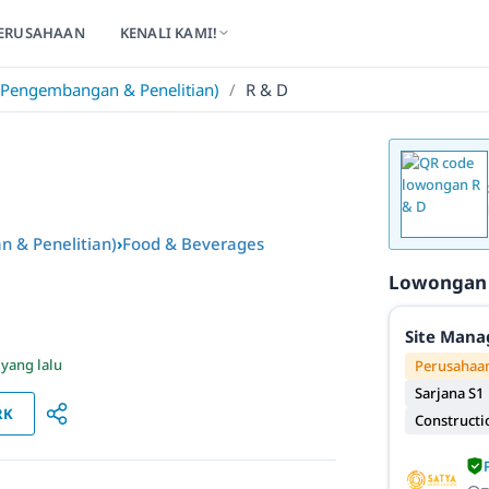
ERUSAHAAN
KENALI KAMI!
engembangan & Penelitian)
/
R & D
& Penelitian)
›
Food & Beverages
Lowongan
Site Mana
 yang lalu
Perusahaan
Sarjana S1
RK
Constructi