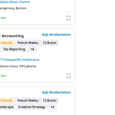
Refala Music Centre
angerang, Banten
 lalu
Gaji dirahasiakan
r Accounting
 Starter
Penuh Waktu
12 Bulan
Tax Reporting
+4
PT Indopasifik Indahtama
akarta Utara, DKI Jakarta
 lalu
Gaji dirahasiakan
 Starter
Penuh Waktu
12 Bulan
ederajat
Creative Strategy
+4