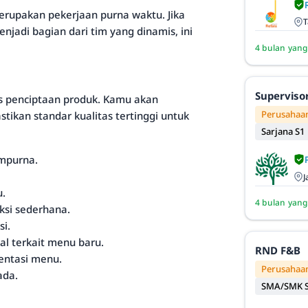
merupakan pekerjaan purna waktu. Jika
T
jadi bagian dari tim yang dinamis, ini
4 bulan yang
Superviso
es penciptaan produk. Kamu akan
Perusahaan
kan standar kualitas tertinggi untuk
Sarjana S1
mpurna.
J
u.
4 bulan yang
ksi sederhana.
i.
l terkait menu baru.
RND F&B
entasi menu.
Perusahaan
ada.
SMA/SMK S