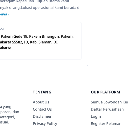
beragam keperluan. Tujuan utama kami
anyak orang.Lokasi operasional kami berada di
nya ›
ASI
n Pakem Gede 19, Pakem Binangun, Pakem,
akarta 55582, ID, Kab. Sleman, DI
akarta
TENTANG
OUR FLATFORM
About Us
Semua Lowongan Ker
ia yang
Contact Us
Daftar Perusahaan
paran, dan
Disclaimer
Login
kategori,
suai.
Privacy Policy
Register Pelamar