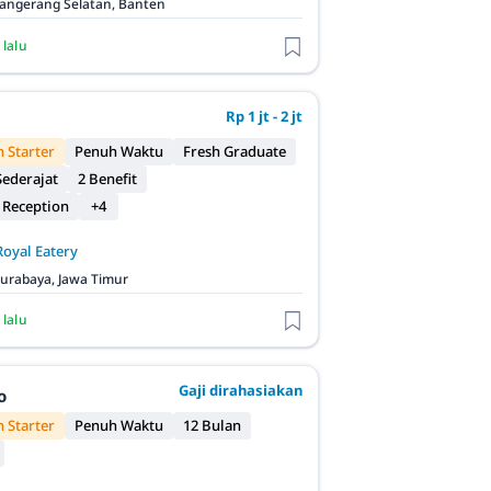
angerang Selatan, Banten
 lalu
Rp 1 jt - 2 jt
 Starter
Penuh Waktu
Fresh Graduate
ederajat
2 Benefit
 Reception
+4
Royal Eatery
urabaya, Jawa Timur
 lalu
Gaji dirahasiakan
o
 Starter
Penuh Waktu
12 Bulan