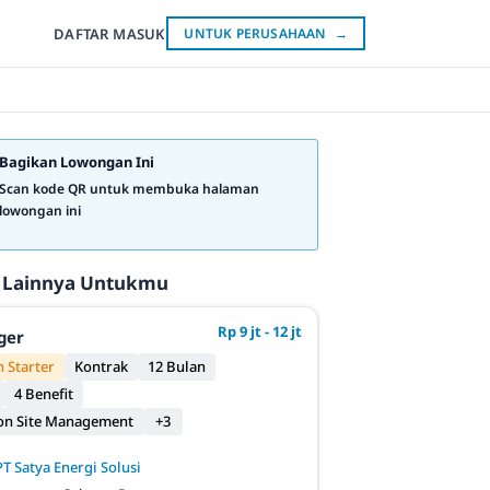
DAFTAR
MASUK
UNTUK PERUSAHAAN
→
Bagikan Lowongan Ini
Scan kode QR untuk membuka halaman
lowongan ini
 Lainnya Untukmu
Rp 9 jt - 12 jt
ger
 Starter
Kontrak
12 Bulan
4 Benefit
on Site Management
+3
PT Satya Energi Solusi