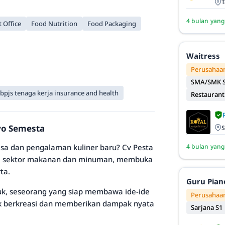
T
4 bulan yang
 Office
Food Nutrition
Food Packaging
Waitress
Perusahaan
SMA/SMK S
bpjs tenaga kerja insurance and health
Restaurant
ryo Semesta
S
a dan pengalaman kuliner baru? Cv Pesta
4 bulan yang
 di sektor makanan dan minuman, membuka
ta.
Guru Pian
k, seseorang yang siap membawa ide-ide
Perusahaan
uk berkreasi dan memberikan dampak nyata
Sarjana S1