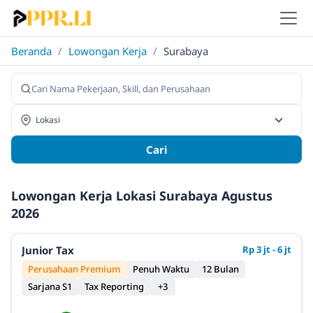
Beranda
/
Lowongan Kerja
/
Surabaya
Cari
Lowongan Kerja Lokasi Surabaya Agustus
2026
Junior Tax
Rp 3 jt - 6 jt
Perusahaan Premium
Penuh Waktu
12 Bulan
Sarjana S1
Tax Reporting
+3