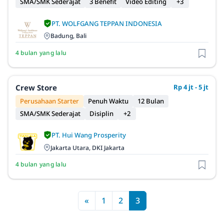
SMA/SMK Sederajat
3 Benefit
Video Editing
+3
PT. WOLFGANG TEPPAN INDONESIA
Badung, Bali
4 bulan yang lalu
Crew Store
Rp 4 jt - 5 jt
Perusahaan Starter
Penuh Waktu
12 Bulan
SMA/SMK Sederajat
Disiplin
+2
PT. Hui Wang Prosperity
Jakarta Utara, DKI Jakarta
4 bulan yang lalu
«
1
2
3