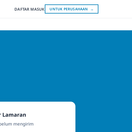
DAFTAR
MASUK
UNTUK PERUSAHAAN
→
r Lamaran
ebelum mengirim