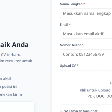
Nama Lengkap
*
Email
*
baik Anda
Nomor Telepon
 CV terbaru.
m recruiter untuk
Upload CV
*
 aktif
posisi ini
Klik untuk upload 
enekan kirim
PDF, DOC, DO
Surat Lamaran (opsional)